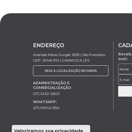
ENDEREÇO
CAD
Receba
Avenida Mário Gurgel, 5353 | São Francisco
mail:
CEP: 29145-910 | CARIACICA | ES
VEJA A LOCALIZAÇÃO NO MAPA
ADMINISTRAÇÃO E
COMERCIALIZAÇÃO
(27) 3422-2600
WHATSAPP:
(27) 99942-5154
Valorizamos sua privacidade