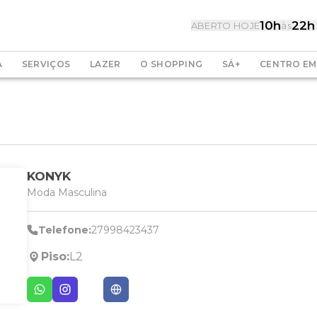
10h
22h
ABERTO HOJE
às
A
SERVIÇOS
LAZER
O SHOPPING
SÁ+
CENTRO EM
KONYK
Moda Masculina
Telefone:
27998423437
Piso:
L2