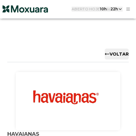
ABERTO HOJE
10h
às
22h
VOLTAR
HAVAIANAS