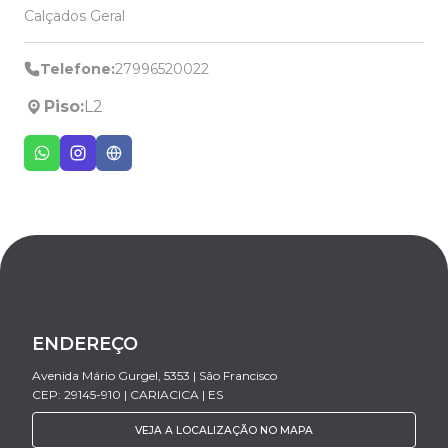
Calçados Geral
Telefone:
27996520022
Piso:
L2
ENDEREÇO
Avenida Mário Gurgel, 5353 | São Francisco
CEP: 29145-910 | CARIACICA | ES
VEJA A LOCALIZAÇÃO NO MAPA