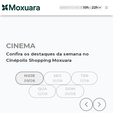
ABERTO HOJE
10h
às
22h
CINEMA
Confira os destaques da semana no
Cinépolis Shopping Moxuara
HOJE
SEG
TER
09/08
10/08
11/08
QUA
DOM
12/08
30/08
Previous slide
Next sl